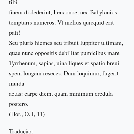
tibi
finem di dederint, Leuconoe, nec Babylonios
temptaris numeros. Vt melius quicquid erit
pati!
Seu pluris hiemes seu tribuit Iuppiter ultimam,
quae nunc oppositis debilitat pumicibus mare
Tyrrhenum, sapias, uina liques et spatio breui
spem longam reseces. Dum loquimur, fugerit
inuida
aetas: carpe diem, quam minimum credula
postero.
(Hor., O. I, 11)
Tradução: