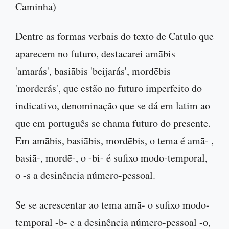
Caminha)
Dentre as formas verbais do texto de Catulo que
aparecem no futuro, destacarei amābis
'amarás', basiābis 'beijarás', mordēbis
'morderás', que estão no futuro imperfeito do
indicativo, denominação que se dá em latim ao
que em português se chama futuro do presente.
Em amābis, basiābis, mordēbis, o tema é amā- ,
basiā-, mordē-, o -bi- é sufixo modo-temporal,
o -s a desinência número-pessoal.
Se se acrescentar ao tema amā- o sufixo modo-
temporal -b- e a desinência número-pessoal -o,