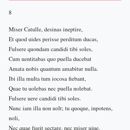
8
Miser Catulle, desinas ineptire,
Et quod uides perisse perditum ducas,
Fulsere quondam candidi tibi soles,
Cum uentitabas quo puella ducebat
Amata nobis quantum amabitur nulla.
Ibi illa multa tum iocosa fiebant,
Quae tu uolebas nec puella nolebat.
Fulsere uere candidi tibi soles.
Nunc iam illa non uolt; tu quoque, inpotens,
noli,
Nec quae fugit sectare, nec miser uiue,