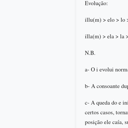
Evolução:
illu(m) > elo > lo 
illa(m) > ela > la >
N.B.
a- O i evolui norm
b- A consoante dup
c- A queda do e ini
certos casos, torna
posição ele caía, s