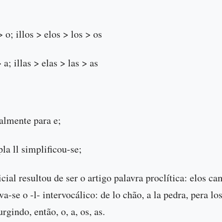
> o; illos > elos > los > os
 a; illas > elas > las > as
almente para e;
la ll simplificou-se;
cial resultou de ser o artigo palavra proclítica: elos c
va-se o -l- intervocálico: de lo chão, a la pedra, pera lo
urgindo, então, o, a, os, as.