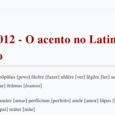
012 - O acento no Lati
o
ŏpŭlus [povo] făcĕre [fazer] uĭdēre [ver] lĕgĕre [ler] a
ar] ĕrāmus [éramos]
amāre [amar] perfĕctum [perfeito] amŏr [amor] lŭpus [
[pai] māter [mãe]