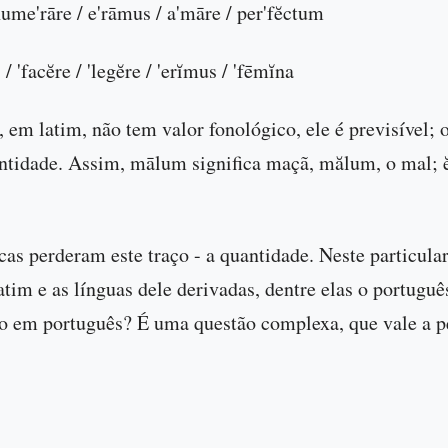
 nume'rāre / e'rāmus / a'māre / per'fĕctum
/ 'facĕre / 'legĕre / 'erĭmus / 'fēmĭna
, em latim, não tem valor fonológico, ele é previsível; 
antidade. Assim, mālum significa maçã, mălum, o mal; 
as perderam este traço - a quantidade. Neste particular,
latim e as línguas dele derivadas, dentre elas o portugu
o em português? É uma questão complexa, que vale a pe