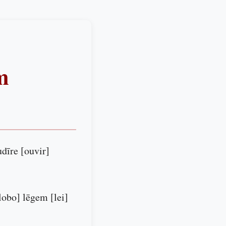
m
udīre [ouvir]
lobo] lēgem [lei]