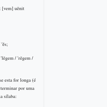
t [vem] uēnit
 'ĕs;
 'lēgem / 'rēgem /
se esta for longa (é
, terminar por uma
a sílaba: