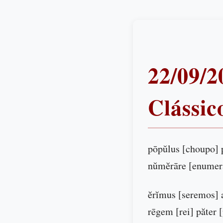
22/09/2
Clássic
pōpŭlus [choupo] p
nŭmĕrāre [enumer
ĕrĭmus [seremos] 
rēgem [rei] păter 