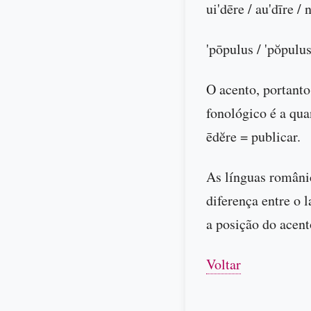
ui'dēre / au'dīre /
'pōpulus / 'pŏpulus 
O acento, portanto
fonológico é a qu
ēdĕre = publicar.
As línguas românic
diferença entre o 
a posição do acent
Voltar