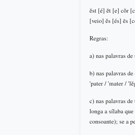
ĕst [é] ĕt [e] cŏr 
[veio] ĕs [és] ēs 
Regras:
a) nas palavras de u
b) nas palavras de 
'pater / 'mater / 'lĕg
c) nas palavras de 
longa a sílaba que
consoante); se a p