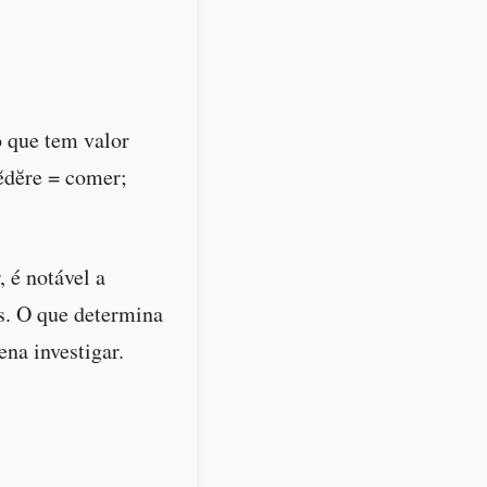
o que tem valor
ĕdĕre = comer;
 é notável a
ês. O que determina
na investigar.