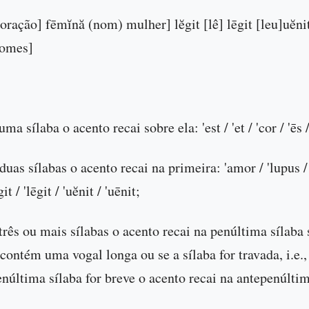
[coração] fēmĭnă (nom) mulher] lĕgit [lê] lēgit [leu]uĕni
[comes]
ma sílaba o acento recai sobre ela: 'est / 'et / 'cor / 'ēs /
duas sílabas o acento recai na primeira: 'amor / 'lupus /
it / 'lēgit / 'uĕnit / 'uēnit;
três ou mais sílabas o acento recai na penúltima sílaba 
 contém uma vogal longa ou se a sílaba for travada, i.e.
enúltima sílaba for breve o acento recai na antepenúltim