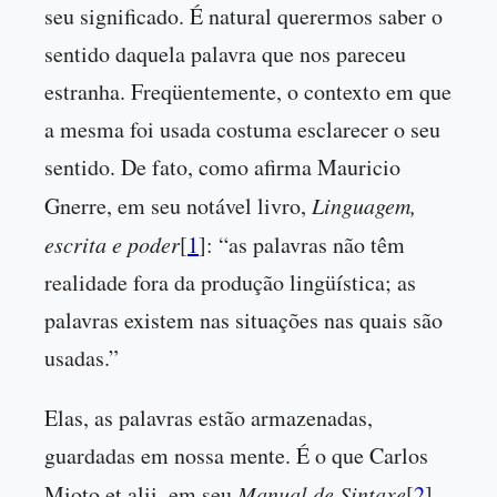
seu significado. É natural querermos saber o
sentido daquela palavra que nos pareceu
estranha. Freqüentemente, o contexto em que
a mesma foi usada costuma esclarecer o seu
sentido. De fato, como afirma Mauricio
Gnerre, em seu notável livro,
Linguagem,
escrita e poder
[
1
]: “as palavras não têm
realidade fora da produção lingüística; as
palavras existem nas situações nas quais são
usadas.”
Elas, as palavras estão armazenadas,
guardadas em nossa mente. É o que Carlos
Mioto et alii, em seu
Manual de Sintaxe
[
2
],