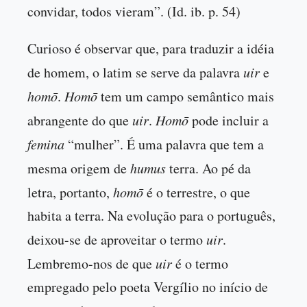
convidar, todos vieram”. (Id. ib. p. 54)
Curioso é observar que, para traduzir a idéia
de homem, o latim se serve da palavra
uir
e
homō
.
Homō
tem um campo semântico mais
abrangente do que
uir
.
Homō
pode incluir a
femina
“mulher”. É uma palavra que tem a
mesma origem de
humus
terra. Ao pé da
letra, portanto,
homō
é o terrestre, o que
habita a terra. Na evolução para o português,
deixou-se de aproveitar o termo
uir
.
Lembremo-nos de que
uir
é o termo
empregado pelo poeta Vergílio no início de