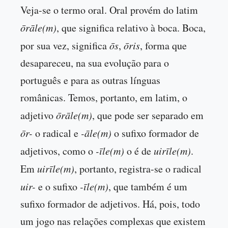
Veja-se o termo oral. Oral provém do latim
ōrāle(m)
, que significa relativo à boca. Boca,
por sua vez, significa
ōs
,
ōris
, forma que
desapareceu, na sua evolução para o
português e para as outras línguas
românicas. Temos, portanto, em latim, o
adjetivo
ōrāle(m)
, que pode ser separado em
ōr-
o radical e
-āle(m)
o sufixo formador de
adjetivos, como o
-īle(m)
o é de
uirīle(m)
.
Em
uirīle(m)
, portanto, registra-se o radical
uir-
e o sufixo
-īle(m)
, que também é um
sufixo formador de adjetivos. Há, pois, todo
um jogo nas relações complexas que existem