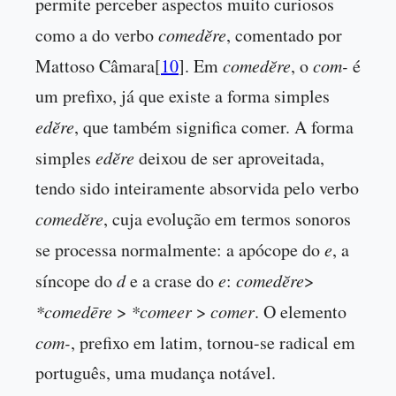
permite perceber aspectos muito curiosos
como a do verbo
comedĕre
, comentado por
Mattoso Câmara[
10
]. Em
comedĕre
, o
com-
é
um prefixo, já que existe a forma simples
edĕre
, que também significa comer. A forma
simples
edĕre
deixou de ser aproveitada,
tendo sido inteiramente absorvida pelo verbo
comedĕre
, cuja evolução em termos sonoros
se processa normalmente: a apócope do
e
, a
síncope do
d
e a crase do
e
:
comedĕre
>
*comedēre
>
*comeer
>
comer
. O elemento
com-
, prefixo em latim, tornou-se radical em
português, uma mudança notável.