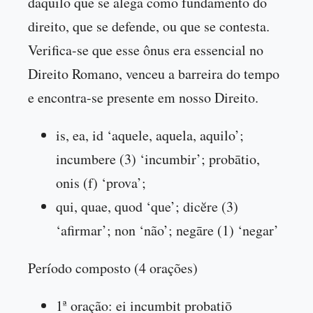
daquilo que se alega como fundamento do
direito, que se defende, ou que se contesta.
Verifica-se que esse ônus era essencial no
Direito Romano, venceu a barreira do tempo
e encontra-se presente em nosso Direito.
is, ea, id ‘aquele, aquela, aquilo’;
incumbere (3) ‘incumbir’; probātio,
onis (f) ‘prova’;
qui, quae, quod ‘que’; dicĕre (3)
‘afirmar’; non ‘não’; negāre (1) ‘negar’
Período composto (4 orações)
1ª oração: ei incumbit probatiō