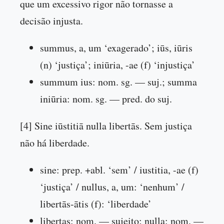
que um excessivo rigor não tornasse a
decisão injusta.
summus, a, um ‘exagerado’; iūs, iūris
(n) ‘justiça’; iniūria, -ae (f) ‘injustiça’
summum ius: nom. sg. — suj.; summa
iniūria: nom. sg. — pred. do suj.
[4] Sine iūstitiā nulla libertās. Sem justiça
não há liberdade.
sine: prep. +abl. ‘sem’ / iustitia, -ae (f)
‘justiça’ / nullus, a, um: ‘nenhum’ /
libertās-ātis (f): ‘liberdade’
libertas: nom. — sujeito; nulla: nom. —