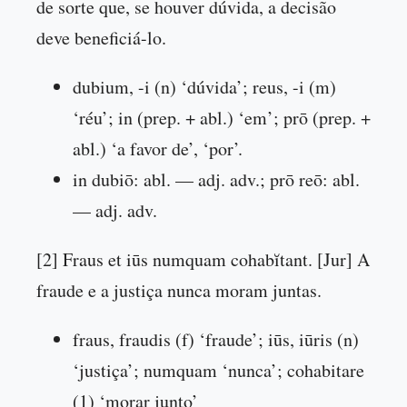
de sorte que, se houver dúvida, a decisão
deve beneficiá-lo.
dubium, -i (n) ‘dúvida’; reus, -i (m)
‘réu’; in (prep. + abl.) ‘em’; prō (prep. +
abl.) ‘a favor de’, ‘por’.
in dubiō: abl. — adj. adv.; prō reō: abl.
— adj. adv.
[2] Fraus et iūs numquam cohabĭtant. [Jur] A
fraude e a justiça nunca moram juntas.
fraus, fraudis (f) ‘fraude’; iūs, iūris (n)
‘justiça’; numquam ‘nunca’; cohabitare
(1) ‘morar junto’