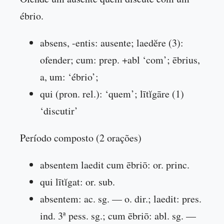
ébrio.
absens, -entis: ausente; laedĕre (3):
ofender; cum: prep. +abl ‘com’; ēbrius,
a, um: ‘ébrio’;
qui (pron. rel.): ‘quem’; lītĭgāre (1)
‘discutir’
Período composto (2 orações)
absentem laedit cum ēbriō: or. princ.
qui lītĭgat: or. sub.
absentem: ac. sg. — o. dir.; laedit: pres.
ind. 3ª pess. sg.; cum ēbriō: abl. sg. —