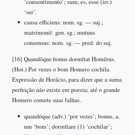
‘consentimento’; sum, es, esse (irr.)
‘ser’.
causa efficiens: nom. sg. — suj.;
matrimoniī: gen. sg.; mutuus
consensus: nom. sg. — pred. do suj.
[16] Quandōque bonus dormītat Homērus.
(Hor.) Por vezes o bom Homero cochila.
Expressão de Horácio, para dizer que a suma
perfeição não existe em poesia; até o grande
Homero comete suas falhas.
quandōque (adv.) ‘por vezes’; bonus, a,
um ‘bom’; dormītare (1) ‘cochilar’;