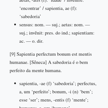
‘encontrar’ / sapientia, ae (f):
‘sabedoria’
sensus: nom. — suj.; aetas: nom. —
suj.; invĕnit: pres. do ind.; sapientiam:
ac. — o. dir.
[9] Sapientia perfectum bonum est mentis
humanae. [Sêneca] A sabedoria é o bem
perfeito da mente humana.
sapientia, -ae (f) ‘sabedoria’; perfectus,
a, um ‘perfeito’; bonum, -i (n) ‘bem’;
esse ‘ser’; mens, -entis (f) ‘mente’;
humanus, a, um ‘humano’