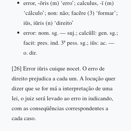
error, -ōris (m) ‘erro’; calculus, -ī (m)
‘cálculo’; non: não; facĕre (3) ‘formar’;
iūs, iūris (n) ‘direito’
error: nom. sg. — suj.; calcŭlī: gen. sg.;
facit: pres. ind. 3ª pess. sg.; iūs: ac. —
o. dir.
[26] Error iūris cuique nocet. O erro de
direito prejudica a cada um. A locução quer
dizer que se for má a interpretação de uma
lei, o juiz será levado ao erro in iudicando,
com as conseqüências correspondentes a
cada caso.