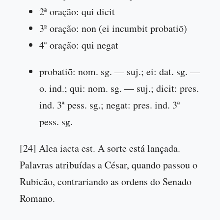
2ª oração: qui dicit
3ª oração: non (ei incumbit probatiō)
4ª oração: qui negat
probatiō: nom. sg. — suj.; ei: dat. sg. —
o. ind.; qui: nom. sg. — suj.; dicit: pres.
ind. 3ª pess. sg.; negat: pres. ind. 3ª
pess. sg.
[24] Alea iacta est. A sorte está lançada.
Palavras atribuídas a César, quando passou o
Rubicão, contrariando as ordens do Senado
Romano.