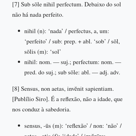
[7] Sub sōle nihil perfectum. Debaixo do sol
não há nada perfeito.
nihil (n): ‘nada’ / perfectus, a, um:
‘perfeito’ / sub: prep. + abl. ‘sob’ / sōl,
sōlis (m): ‘sol’
nihil: nom. — suj.; perfectum: nom. —
pred. do suj.; sub sōle: abl. — adj. adv.
[8] Sensus, non aetas, invĕnit sapientiam.
[Publílio Siro]. É a reflexão, não a idade, que
nos conduz à sabedoria.
sensus, -ūs (m): ‘reflexão’ / non: ‘não’ /
aetas, -atis (f): ‘idade’ / invĕnīre: