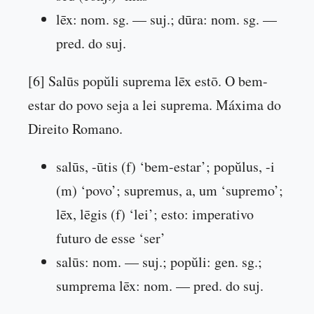
lēx: nom. sg. — suj.; dūra: nom. sg. —
pred. do suj.
[6] Salūs popŭli suprema lēx estō. O bem-
estar do povo seja a lei suprema. Máxima do
Direito Romano.
salūs, -ūtis (f) ‘bem-estar’; popŭlus, -i
(m) ‘povo’; supremus, a, um ‘supremo’;
lēx, lēgis (f) ‘lei’; esto: imperativo
futuro de esse ‘ser’
salūs: nom. — suj.; popŭli: gen. sg.;
sumprema lēx: nom. — pred. do suj.