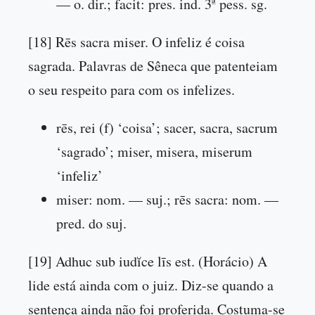
— o. dir.; facit: pres. ind. 3ª pess. sg.
[18] Rēs sacra miser. O infeliz é coisa
sagrada. Palavras de Sêneca que patenteiam
o seu respeito para com os infelizes.
rēs, rei (f) ‘coisa’; sacer, sacra, sacrum
‘sagrado’; miser, misera, miserum
‘infeliz’
miser: nom. — suj.; rēs sacra: nom. —
pred. do suj.
[19] Adhuc sub iudĭce līs est. (Horácio) A
lide está ainda com o juiz. Diz-se quando a
sentença ainda não foi proferida. Costuma-se