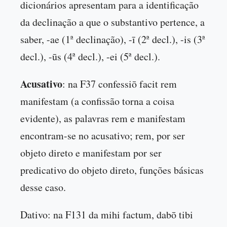
dicionários apresentam para a identificação
da declinação a que o substantivo pertence, a
saber, -ae (1ª declinação), -ī (2ª decl.), -is (3ª
decl.), -ūs (4ª decl.), -ei (5ª decl.).
Acusativo
: na F37 confessiō facit rem
manifestam (a confissão torna a coisa
evidente), as palavras rem e manifestam
encontram-se no acusativo; rem, por ser
objeto direto e manifestam por ser
predicativo do objeto direto, funções básicas
desse caso.
Dativo
: na F131 da mihi factum, dabō tibi