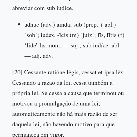
abreviar com sub iudice.
adhuc (adv.) ainda; sub (prep. + abl.)
‘sob’; iudex, -ĭcis (m) ‘juiz’; līs, lītis (f)
‘lide’ līs: nom. — suj.; sub iudĭce: abl.
— adj. adv.
[20] Cessante ratiōne lēgis, cessat et ipsa lēx.
Cessando a razão da lei, cessa também a
própria lei. Se cessa a causa que terminou ou
motivou a promulgação de uma lei,
automaticamente não há mais razão de ser
daquela lei, não havendo motivo para que
permaneça em vigor.