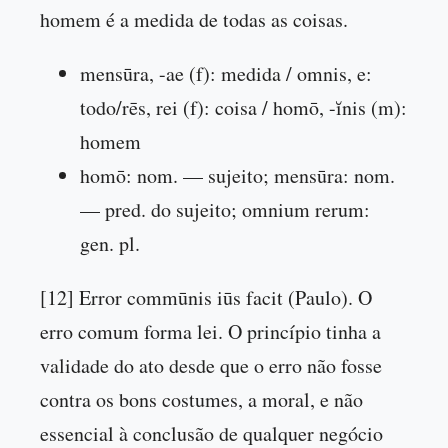
homem é a medida de todas as coisas.
mensūra, -ae (f): medida / omnis, e:
todo/rēs, rei (f): coisa / homō, -ĭnis (m):
homem
homō: nom. — sujeito; mensūra: nom.
— pred. do sujeito; omnium rerum:
gen. pl.
[12] Error commūnis iūs facit (Paulo). O
erro comum forma lei. O princípio tinha a
validade do ato desde que o erro não fosse
contra os bons costumes, a moral, e não
essencial à conclusão de qualquer negócio