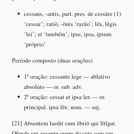
cessans, -antis, part. pres. de cessāre (1)
‘cessar’; ratiō, -ōnis ‘razão’; lēx, lēgis
‘lei’; et ‘também’; ipse, ipsa, ipsum
‘próprio’
Período composto (duas orações)
1ª oração: cessante lege — ablativo
absoluto — or. sub. adv.
2ª oração: cessat et ipsa lex — or.
principal. ipsa lēx: nom. — suj.
[21] Absentem laedit cum ēbriō qui lītĭgat.
Ofende um ausente quem discute com um