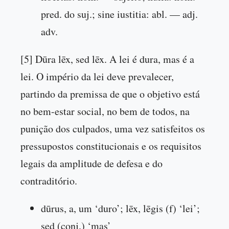
pred. do suj.; sine iustitia: abl. — adj.
adv.
[5] Dūra lēx, sed lēx. A lei é dura, mas é a
lei. O império da lei deve prevalecer,
partindo da premissa de que o objetivo está
no bem-estar social, no bem de todos, na
punição dos culpados, uma vez satisfeitos os
pressupostos constitucionais e os requisitos
legais da amplitude de defesa e do
contraditório.
dūrus, a, um ‘duro’; lēx, lēgis (f) ‘lei’;
sed (conj.) ‘mas’