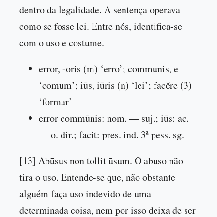
dentro da legalidade. A sentença operava
como se fosse lei. Entre nós, identifica-se
com o uso e costume.
error, -oris (m) ‘erro’; communis, e
‘comum’; iūs, iūris (n) ‘lei’; facĕre (3)
‘formar’
error commūnis: nom. — suj.; iūs: ac.
— o. dir.; facit: pres. ind. 3ª pess. sg.
[13] Abūsus non tollit ūsum. O abuso não
tira o uso. Entende-se que, não obstante
alguém faça uso indevido de uma
determinada coisa, nem por isso deixa de ser