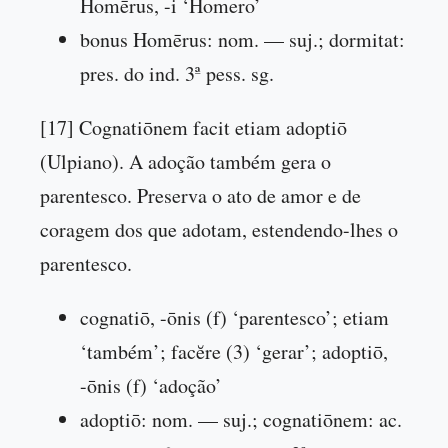
Homērus, -i ‘Homero’
bonus Homērus: nom. — suj.; dormitat:
pres. do ind. 3ª pess. sg.
[17] Cognatiōnem facit etiam adoptiō
(Ulpiano). A adoção também gera o
parentesco. Preserva o ato de amor e de
coragem dos que adotam, estendendo-lhes o
parentesco.
cognatiō, -ōnis (f) ‘parentesco’; etiam
‘também’; facĕre (3) ‘gerar’; adoptiō,
-ōnis (f) ‘adoção’
adoptiō: nom. — suj.; cognatiōnem: ac.