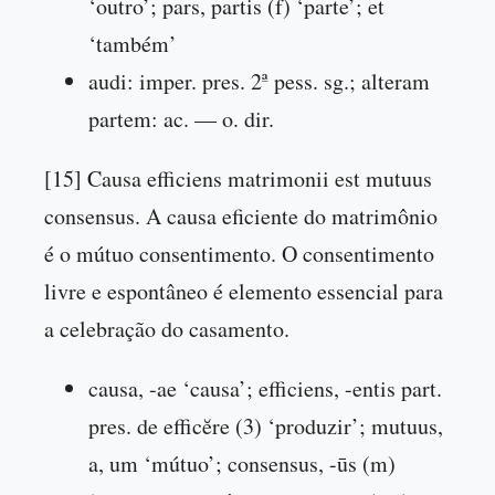
‘outro’; pars, partis (f) ‘parte’; et
‘também’
audi: imper. pres. 2ª pess. sg.; alteram
partem: ac. — o. dir.
[15] Causa efficiens matrimonii est mutuus
consensus. A causa eficiente do matrimônio
é o mútuo consentimento. O consentimento
livre e espontâneo é elemento essencial para
a celebração do casamento.
causa, -ae ‘causa’; efficiens, -entis part.
pres. de efficĕre (3) ‘produzir’; mutuus,
a, um ‘mútuo’; consensus, -ūs (m)