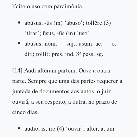
lícito o uso com parcimônia.
abūsus, -ūs (m) ‘abuso’; tollĕre (3)
‘tirar’; ūsus, -ūs (m) ‘uso’
abūsus: nom. — suj.; ūsum: ac. — o.
dir.; tollit: pres. ind. 3ª pess. sg.
[14] Audi altĕram partem. Ouve a outra
parte. Sempre que uma das partes requerer a
juntada de documentos aos autos, o juiz
ouvirá, a seu respeito, a outra, no prazo de
cinco dias.
audio, is, ire (4) ‘ouvir’; alter, a, um