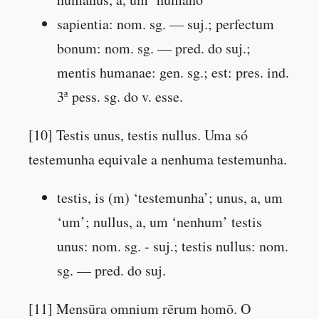
sapientia: nom. sg. — suj.; perfectum
bonum: nom. sg. — pred. do suj.;
mentis humanae: gen. sg.; est: pres. ind.
3ª pess. sg. do v. esse.
[10] Testis unus, testis nullus. Uma só
testemunha equivale a nenhuma testemunha.
testis, is (m) ‘testemunha’; unus, a, um
‘um’; nullus, a, um ‘nenhum’ testis
unus: nom. sg. - suj.; testis nullus: nom.
sg. — pred. do suj.
[11] Mensūra omnium rērum homō. O